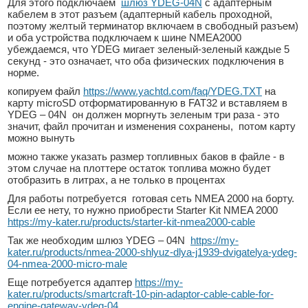
Для этого подключаем
шлюз YDEG-04N
с адаптерным
кабелем в этот разъем (адаптерный кабель проходной,
поэтому желтый терминатор включаем в свободный разъем)
и оба устройства подключаем к шине NMEA2000
убеждаемся, что YDEG мигает зеленый-зеленый каждые 5
секунд - это означает, что оба физических подключения в
норме.
копируем файл
https://www.yachtd.com/faq/YDEG.TXT
на
карту microSD отформатированную в FAT32 и вставляем в
YDEG – 04N он должен моргнуть зеленым три раза - это
значит, файл прочитан и изменения сохранены, потом карту
можно вынуть
можно также указать размер топливных баков в файле - в
этом случае на плоттере остаток топлива можно будет
отобразить в литрах, а не только в процентах
Для работы потребуется готовая сеть NMEA 2000 на борту.
Если ее нету, то нужно приобрести Starter Kit NMEA 2000
https://my-kater.ru/products/starter-kit-nmea2000-cable
Так же необходим шлюз YDEG – 04N
https://my-
kater.ru/products/nmea-2000-shlyuz-dlya-j1939-dvigatelya-ydeg-
04-nmea-2000-micro-male
Еще потребуется адаптер
https://my-
kater.ru/products/smartcraft-10-pin-adaptor-cable-cable-for-
engine-gateway-ydeg-04