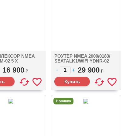
ПЛЕКСОР NMEA
РОУТЕР NMEA 2000/0183/
M-02 5 X
SEATALK1/WIFI YDNR-02
3, SEATALK
NMEA 2000 MICRO MALE, 2
16 900
29 900
X NMEA0183, SEATALK
₽
₽
Новинка