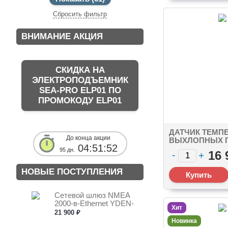
Сбросить фильтр
ВНИМАНИЕ АКЦИЯ
СКИДКА НА
ЭЛЕКТРОПОДЪЕМНИК
SEA-PRO ELP01 ПО
ПРОМОКОДУ ELP01
ДАТЧИК ТЕМП
До конца акции
ВЫХЛОПНЫХ 
04:51:51
YDGS-02 NMEA 
95 дн.
16 
MALE
НОВЫЕ ПОСТУПЛЕНИЯ
Сетевой шлюз NMEA
2000-в-Ethernet YDEN-
Хит
03...
21 900 ₽
Новинка