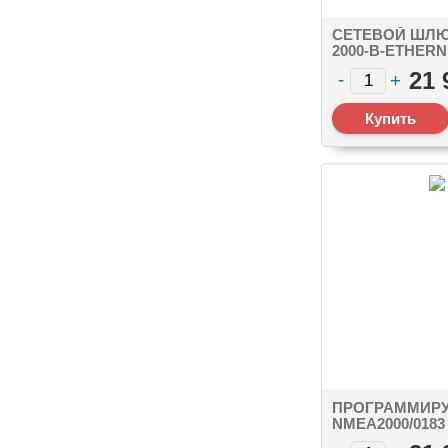
СЕТЕВОЙ ШЛЮ
2000-В-ETHERN
SEATALK NG C
21 
RJ45 FEMALE
ПРОГРАММИР
NMEA2000/018
YDPG-01 NMEA 