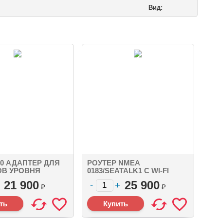
Вид:
0 АДАПТЕР ДЛЯ
РОУТЕР NMEA
ОВ УРОВНЯ
0183/SEATALK1 С WI-FI
И YDTA-04 NMEA
YDWR-02 4 X NMEA0183, 1 X
21 900
25 900
RO MALE, 4 X
SEATALK, WIFI
₽
₽