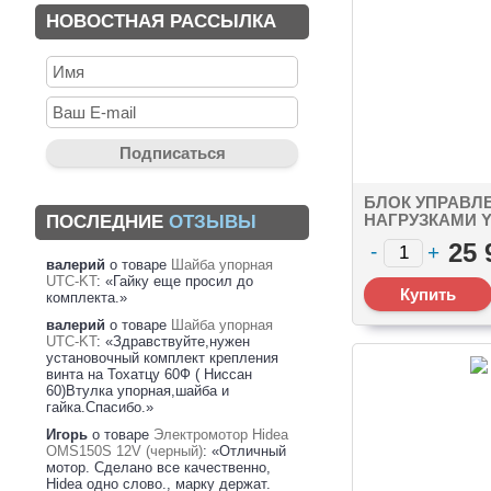
НОВОСТНАЯ РАССЫЛКА
БЛОК УПРАВЛ
НАГРУЗКАМИ Y
ПОСЛЕДНИЕ
ОТЗЫВЫ
NMEA 2000 MIC
25 
X BISTABLE RE
валерий
о товаре
Шайба упорная
UTC-KT
: «Гайку еще просил до
комплекта.»
валерий
о товаре
Шайба упорная
UTC-KT
: «Здравствуйте,нужен
установочный комплект крепления
винта на Тохатцу 60Ф ( Ниссан
60)Втулка упорная,шайба и
гайка.Спасибо.»
Игорь
о товаре
Электромотор Hidea
OMS150S 12V (черный)
: «Отличный
мотор. Сделано все качественно,
Hidea одно слово., марку держат.