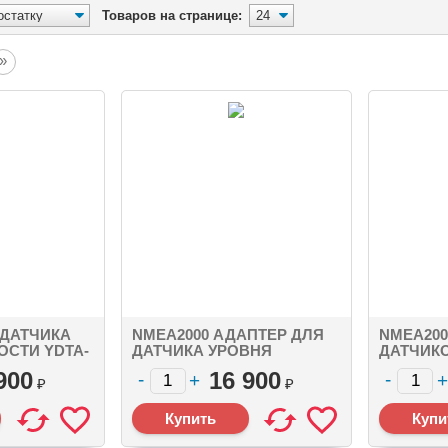
Товаров на странице:
»
 ДАТЧИКА
NMEA2000 АДАПТЕР ДЛЯ
NMEA200
ОСТИ YDTA-
ДАТЧИКА УРОВНЯ
ДАТЧИК
 MICRO
ЖИДКОСТИ YDTA-01R
ЖИДКОСТ
900
16 900
K
SEATALK NG CONNECTOR,
2000 MIC
₽
₽
1 X TANK
TANKS