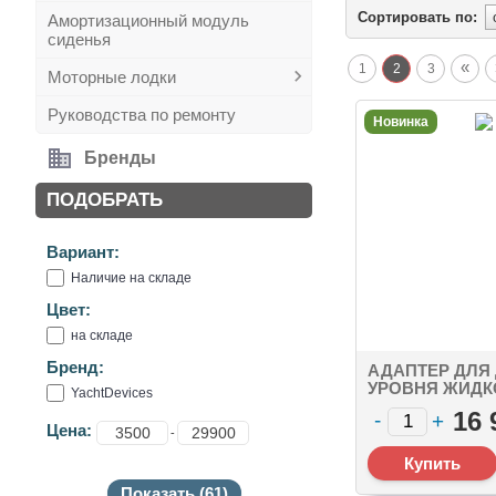
Сортировать по:
Амортизационный модуль
сиденья
«
1
2
3
Моторные лодки
Руководства по ремонту
Новинка
Бренды
ПОДОБРАТЬ
Вариант:
Наличие на складе
Цвет:
на складе
Бренд:
АДАПТЕР ДЛЯ
УРОВНЯ ЖИДК
YaсhtDevices
01N NMEA 2000
16 
MALE, 1 X TAN
Цена:
-