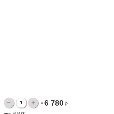
6 780
X
₽
Арт.: 19453T