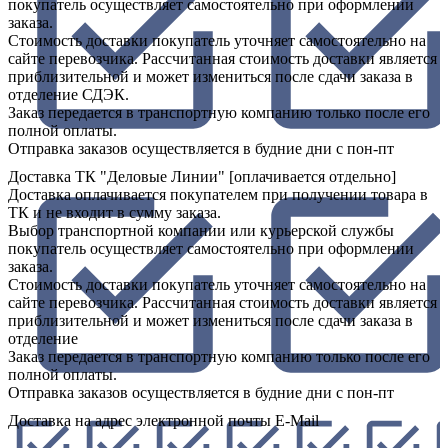
покупатель осуществляет самостоятельно при оформлении
заказа.
Стоимость доставки покупатель уточняет самостоятельно на
сайте перевозчика. Рассчитанная стоимость доставки является
приблизительной и может измениться после сдачи заказа в
отделение СДЭК.
Заказ передается в транспортную компанию только после его
полной оплаты.
Отправка заказов осуществляется в будние дни с пон-пт
Доставка ТК "Деловые Линии" [оплачивается отдельно]
Доставка оплачивается покупателем при получении товара в
ТК и не входит в сумму заказа.
Выбор транспортной компании или курьерской службы
покупатель осуществляет самостоятельно при оформлении
заказа.
Стоимость доставки покупатель уточняет самостоятельно на
сайте перевозчика. Рассчитанная стоимость доставки является
приблизительной и может измениться после сдачи заказа в
отделение
Заказ передается в транспортную компанию только после его
полной оплаты.
Отправка заказов осуществляется в будние дни с пон-пт
Доставка на адрес электронной почты E-Mail