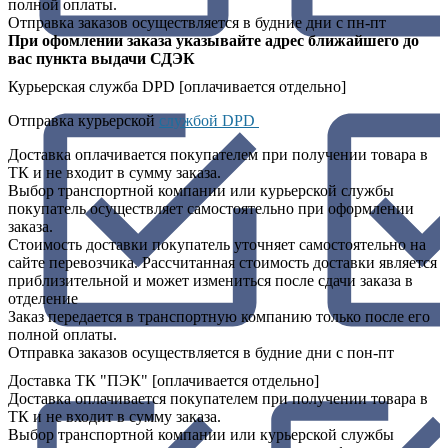
полной оплаты.
Отправка заказов осуществляется в будние дни с пн-пт
При офомлении заказа указывайте адрес ближайшего до
вас пункта выдачи СДЭК
Курьерская служба DPD [оплачивается отдельно]
Отправка курьерской
службой DPD
Доставка оплачивается покупателем при получении товара в
ТК и не входит в сумму заказа.
Выбор транспортной компании или курьерской службы
покупатель осуществляет самостоятельно при оформлении
заказа.
Стоимость доставки покупатель уточняет самостоятельно на
сайте перевозчика. Рассчитанная стоимость доставки является
приблизительной и может измениться после сдачи заказа в
отделение
Заказ передается в транспортную компанию только после его
полной оплаты.
Отправка заказов осуществляется в будние дни с пон-пт
Доставка ТК "ПЭК" [оплачивается отдельно]
Доставка оплачивается покупателем при получении товара в
ТК и не входит в сумму заказа.
Выбор транспортной компании или курьерской службы