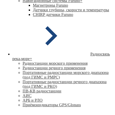
Навигационные системы Furuno
+
Магнетроны Furuno
Датчики глубины, скорости и температуры
CHIRP датчики Furuno
Радиосвязь
река-море
+
Радиостанции морского применения
Радиостанции речного применения
Портативные радиостанции морского диапазона
(под ГИМС и РМРС)
Портативные радиостанции речного диапазона
(под ГИМС и РКО)
ПВ-КВ радиостанции
АИС
АРБ и РЛО
Приёмоиндикаторы GPS/Glonass