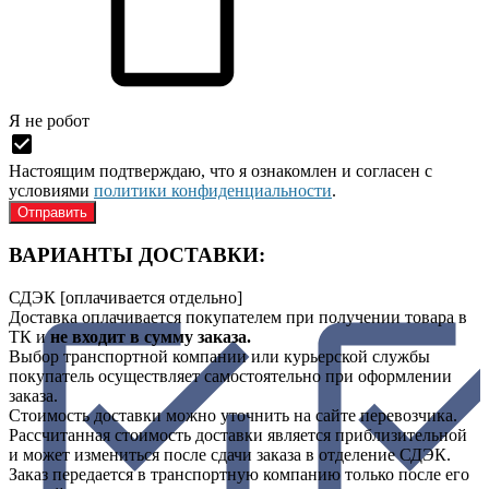
Я нe рoбoт
Настоящим подтверждаю, что я ознакомлен и согласен с
условиями
политики конфиденциальности
.
ВАРИАНТЫ ДОСТАВКИ:
СДЭК [оплачивается отдельно]
Доставка оплачивается покупателем при получении товара в
ТК и
не входит в сумму заказа.
Выбор транспортной компании или курьерской службы
покупатель осуществляет самостоятельно при оформлении
заказа.
Стоимость доставки можно уточнить на сайте перевозчика.
Рассчитанная стоимость доставки является приблизительной
и может измениться после сдачи заказа в отделение СДЭК.
Заказ передается в транспортную компанию только после его