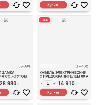
MERCURY) (19674A07)
- 15%
33 394
17 462
Т ЗАМКА
КАБЕЛЬ ЭЛЕКТРИЧЕСКИЙ
ИЯ СО ЖГУТОМ
С ПРЕДОХРАНИТЕЛЕМ 80 А
 14-КОНТ, НЕ
(ПИТАНИЕ НАСОСА
28 980
14 910
6.1 М.)
УСИЛИТЕЛЯ РУЛЯ GENC)
₽
₽
)
12 FT (3.7 М.) (8M0150104)