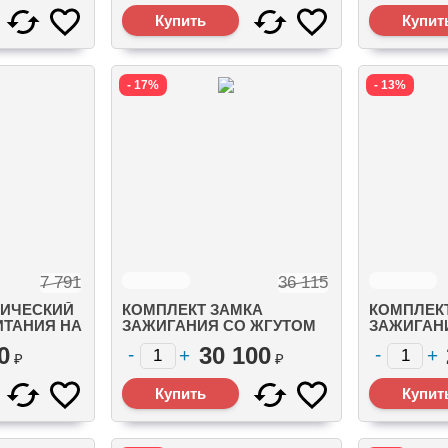
(19674A06)
- 17%
- 13%
7 791
36 115
РИЧЕСКИЙ
КОМПЛЕКТ ЗАМКА
КОМПЛЕК
ИТАНИЯ НА
ЗАЖИГАНИЯ СО ЖГУТОМ
ЗАЖИГАН
(4.3 М.)
ПРОВОДОВ 14-КОНТ, НЕ
ПРОВОДОВ
0
30 100
DTS 25 FT (7.6 М.)
DTS 20 FT (
₽
₽
(896537K24)
(896537K20