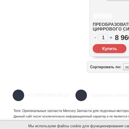
ПРЕОБРАЗОВАТ
ЦИФРОВОГО СИ
АНАЛОГОВЫЙ 
8 96
ТРИМА OPTIMAX 
(8M0111837)
Сортировать по:
+7 (927) 609-93-24
Обратная связь
Теги: Оригинальные запчасти Mercury Запчасти для лодочных моторо
Данный сайт носит исключительно информационный характер и не является 
Мы используем файлы cookie для функционирования сайт
©
https://my-kater.ru