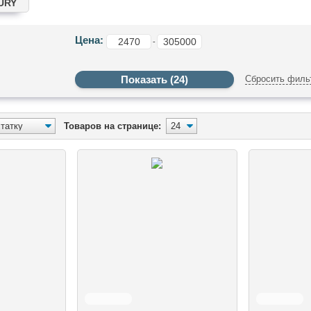
URY
Цена:
-
Сбросить филь
Товаров на странице: