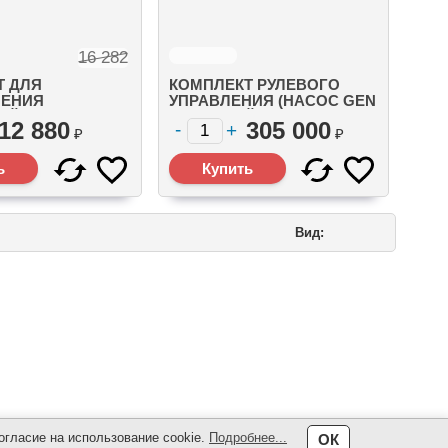
16 282
Т ДЛЯ
КОМПЛЕКТ РУЛЕВОГО
ЕНИЯ
УПРАВЛЕНИЯ (НАСОС GEN
ЕЙ SC100
B, ПРЯМОЙ РЕДУКТОР
12 880
305 000
4)
40CC, СИГ.КАБЕЛЬ 20 FT,
₽
₽
МАСЛО) 1-МОТОРНЫЙ 12
FT (3.7 М.) (892380K11)
Вид:
огласие на использование cookie.
Подробнее...
ОК
ка конфиденциальности и cookies
| Работает на
платформе 5CMS