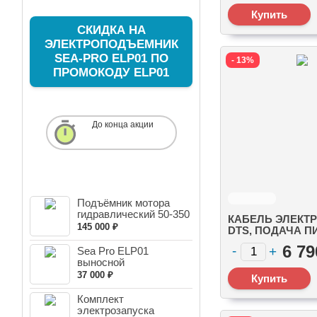
СКИДКА НА
ЭЛЕКТРОПОДЪЕМНИК
SEA-PRO ELP01 ПО
- 13%
ПРОМОКОДУ ELP01
До конца акции
НОВЫЕ ПОСТУПЛЕНИЯ
Подъёмник мотора
гидравлический 50-350
КАБЕЛЬ ЭЛЕКТ
л.с...
145 000 ₽
DTS, ПОДАЧА П
ДВИГАТЕЛЬ 14 FT 
6 79
Sea Pro ELP01
(8M0113732)
выносной
регулируемый транец
37 000 ₽
Комплект
электрозапуска