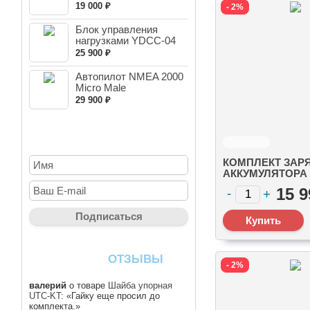
Gladiator 9.9pro/T...
19 000 ₽
- 2%
Блок управления
нагрузками YDCC-04
NMEA 20...
25 900 ₽
Автопилот NMEA 2000
Micro Male
29 900 ₽
НОВОСТНАЯ РАССЫЛКА
КОМПЛЕКТ ЗАР
АККУМУЛЯТОРА
(ВЫПРЯМИТЕЛЬ
15 9
РЕГУЛЯТОР, ПРО
30 СИЛ, 2-Х ТА
(803798A1)
ПОСЛЕДНИЕ
ОТЗЫВЫ
- 2%
валерий
о товаре
Шайба упорная
UTC-KT
: «Гайку еще просил до
комплекта.»