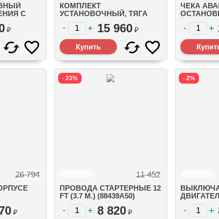
ИВНЫЙ
КОМПЛЕКТ
ЧЕКА АВ
ЕНИЯ С
УСТАНОВОЧНЫЙ, ТЯГА
ОСТАНОВ
 V6 (3.4
РУЛЕВАЯ 25 - 60 СИЛ (2-Х И
(MERCURY
0
15 960
(8M0106635)
4-Х ТАКТНЫЕ) (19608A14)
(823054Q)
₽
₽
- 23%
- 2%
26 794
11 452
ОРПУСЕ
ПРОВОДА СТАРТЕРНЫЕ 12
ВЫКЛЮЧА
FT (3.7 М.) (88439A50)
ДВИГАТЕЛ
МОНТАЖН
70
8 820
(ДЛЯ MER
₽
₽