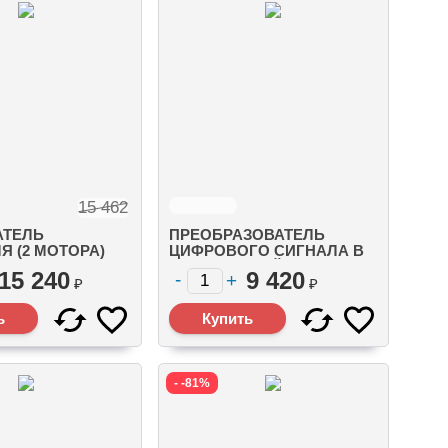
15 462
ТЕЛЬ
ПРЕОБРАЗОВАТЕЛЬ
Я (2 МОТОРА)
ЦИФРОВОГО СИГНАЛА В
КА НА
АНАЛОГОВЫЙ ДАТЧИК
15 240
9 420
ОСТЬ (ДЛЯ
ТРИМА F150 EFI (8M0059529)
₽
₽
(19674A12)
- -81%