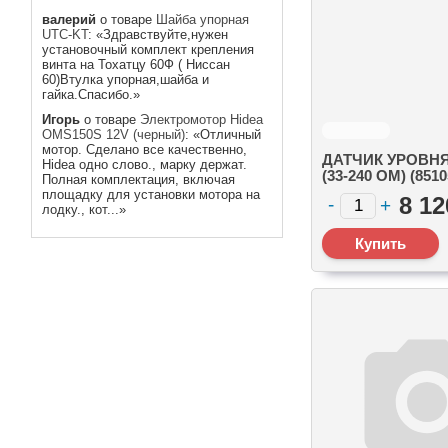
валерий
о товаре
Шайба упорная
UTC-KT
: «Здравствуйте,нужен
установочный комплект крепления
винта на Тохатцу 60Ф ( Ниссан
60)Втулка упорная,шайба и
гайка.Спасибо.»
Игорь
о товаре
Электромотор Hidea
OMS150S 12V (черный)
: «Отличный
мотор. Сделано все качественно,
ДАТЧИК УРОВН
Hidea одно слово., марку держат.
(33-240 ОМ) (851
Полная комплектация, включая
площадку для установки мотора на
8 12
лодку., кот...»