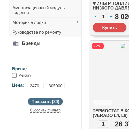
ФИЛЬТР ТОПЛ
Амортизационный модуль
НИЗКОГО ДАВЛ
сиденья
ДАТЧИКОМ ВОДЫ,
8 02
Л.) И V8 (4.6 Л.) 
Моторные лодки
Руководства по ремонту
Бренды
- 2%
ПОДОБРАТЬ
Бренд:
Mercury
Цена:
-
Сбросить фильтр
ТЕРМОСТАТ В К
(VERADO L4, L6)
(8M0174561)
ВНИМАНИЕ АКЦИЯ
26 3