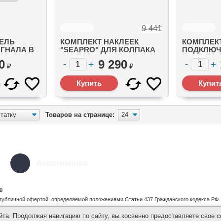
9 441
ЕЛЬ
КОМПЛЕКТ НАКЛЕЕК
КОМПЛЕК
ГНАЛА В
"SEAPRO" ДЛЯ КОЛПАКА
ПОДКЛЮЧ
ДАТЧИК
F150 (8M0098615)
УКАЗАТЕЛ
0
9 290
V-6
(8M005277
₽
₽
Товаров на странице:
Акватехника
в
публичной офертой, определяемой положениями Статьи 437 Гражданского кодекса РФ.
а. Продолжая навигацию по сайту, вы косвенно предоставляете свое с
Полити