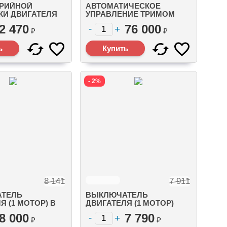
АРИЙНОЙ
АВТОМАТИЧЕСКОЕ
КИ ДВИГАТЕЛЯ
УПРАВЛЕНИЕ ТРИМОМ
/TOHATSU)
(ACTIVE TRIM) МОТОРЫ С
2 470
76 000
DTS (ОТ 1 ДО 4 МОТОРОВ)
₽
₽
(8M0111544)
- 2%
8 141
7 911
ТЕЛЬ
ВЫКЛЮЧАТЕЛЬ
Я (1 МОТОР) В
ДВИГАТЕЛЯ (1 МОТОР)
ОМ КОРПУСЕ
УСТАНОВКА НА
8 000
7 790
CRUISER)
ПОВЕРХНОСТЬ (ДЛЯ
₽
₽